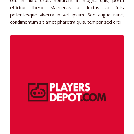
elit. In nunc eros, hendrerit in magna quis, porta
efficitur libero. Maecenas at lectus ac felis
pellentesque viverra in vel ipsum. Sed augue nunc,
condimentum sit amet pharetra quis, tempor sed orci.